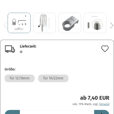
Lieferzeit:
A
d
M
Größe:
für 12/16mm
für 16/22mm
ab 7,40 EUR
inkl. 19% MwSt. zzgl.
Versand