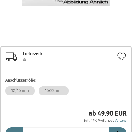
Lieferzeit:
A
d
M
Anschlussgröße:
12/16 mm
16/22 mm
ab 49,90 EUR
inkl. 19% MwSt. zzgl.
Versand