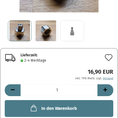
Lieferzeit:
A
2-4 Werktage
d
16,90 EUR
M
inkl. 19% MwSt. zzgl.
Versand
In den Warenkorb