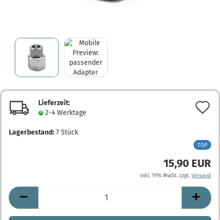
Lieferzeit:
A
2-4 Werktage
d
Lagerbestand:
7
Stück
M
TOP
15,90 EUR
inkl. 19% MwSt. zzgl.
Versand