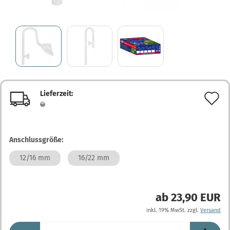
Lieferzeit:
A
d
M
Anschlussgröße:
12/16 mm
16/22 mm
ab 23,90 EUR
inkl. 19% MwSt. zzgl.
Versand