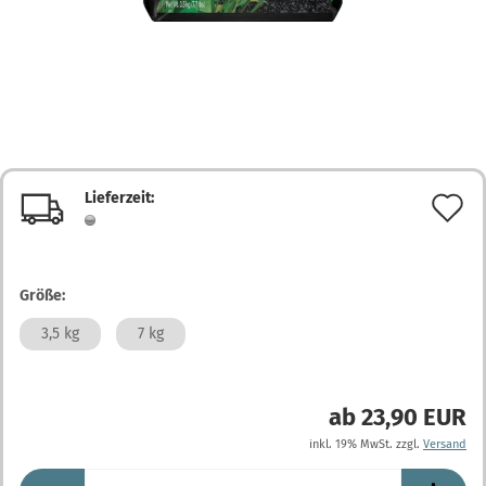
Lieferzeit:
A
d
M
Größe:
3,5 kg
7 kg
ab 23,90 EUR
inkl. 19% MwSt. zzgl.
Versand