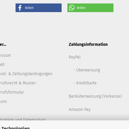
teilen
teilen
r...
Zahlungsinformation
essum
PayPal
akt
- Überweisung
and- & Zahlungsbedingungen
rrufsrecht & Muster-
- Kreditkarte
rrufsformular
Banküberweisung (Vorkasse)
 uns
Amazon Pay
atsphäre und Datenschutz
 Technologien