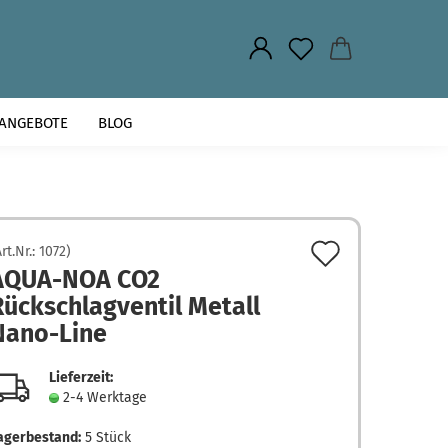
.
ANGEBOTE
BLOG
Auf
Art.Nr.:
1072
)
AQUA-NOA CO2
den
Rückschlagventil Metall
Merkzett
Nano-Line
Lieferzeit:
2-4 Werktage
agerbestand:
5
Stück