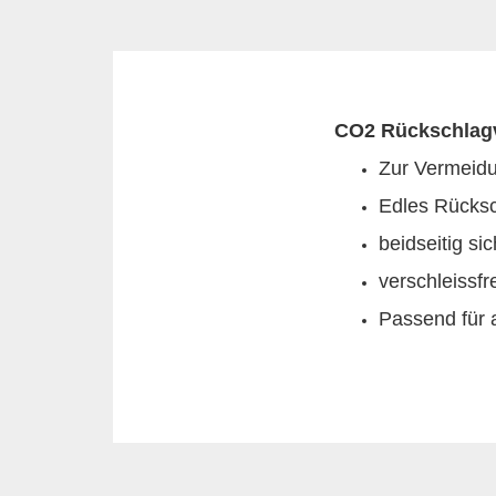
CO2 Rückschlagv
Zur Vermeid
Edles Rücksch
beidseitig s
verschleissfre
Passend für 