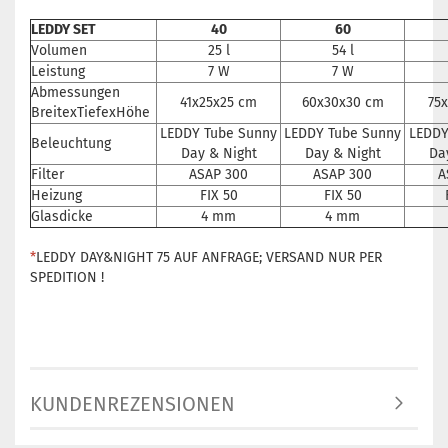
LEDDY SET
40
60
Volumen
25 l
54 l
Leistung
7 W
7 W
Abmessungen
41x25x25 cm
60x30x30 cm
75
BreitexTiefexHöhe
LEDDY Tube Sunny
LEDDY Tube Sunny
LEDDY
Beleuchtung
Day & Night
Day & Night
Da
Filter
ASAP 300
ASAP 300
A
Heizung
FIX 50
FIX 50
Glasdicke
4 mm
4 mm
*
LEDDY DAY&NIGHT 75 AUF ANFRAGE; VERSAND NUR PER
SPEDITION !
KUNDENREZENSIONEN