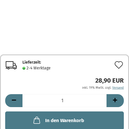
Lieferzeit:
A
2-4 Werktage
d
28,90 EUR
M
inkl. 19% MwSt. zzgl.
Versand
In den Warenkorb