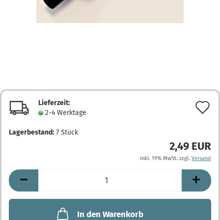
Lieferzeit:
A
2-4 Werktage
d
Lagerbestand:
7
Stück
M
2,49 EUR
inkl. 19% MwSt. zzgl.
Versand
In den Warenkorb