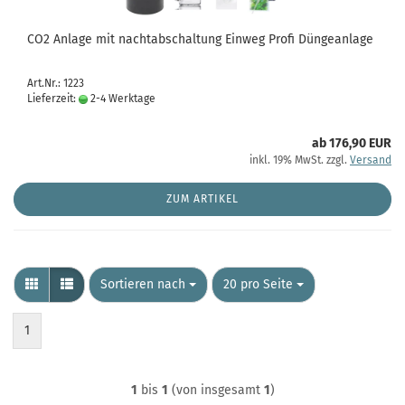
CO2 Anlage mit nachtabschaltung Einweg Profi Düngeanlage
Art.Nr.: 1223
Lieferzeit:
2-4 Werktage
ab 176,90 EUR
inkl. 19% MwSt. zzgl.
Versand
ZUM ARTIKEL
Sortieren nach
pro Seite
Sortieren nach
20 pro Seite
1
1
bis
1
(von insgesamt
1
)