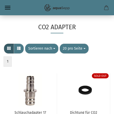
CO2 ADAPTER
Sortieren nach
pro Seite
Sortieren nach
20 pro Seite
1
SOLD OUT
Schlauchadapter 17
Dichtung für CO2