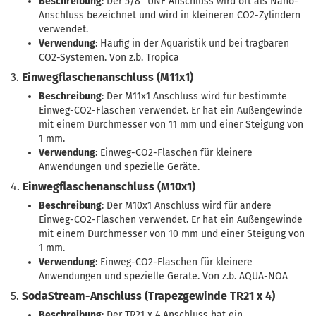
Beschreibung
: Der 5/8" UNF Anschluss wird oft als Nano-
Anschluss bezeichnet und wird in kleineren CO2-Zylindern
verwendet.
Verwendung
: Häufig in der Aquaristik und bei tragbaren
CO2-Systemen. Von z.b. Tropica
3.
Einwegflaschenanschluss (M11x1)
Beschreibung
: Der M11x1 Anschluss wird für bestimmte
Einweg-CO2-Flaschen verwendet. Er hat ein Außengewinde
mit einem Durchmesser von 11 mm und einer Steigung von
1 mm.
Verwendung
: Einweg-CO2-Flaschen für kleinere
Anwendungen und spezielle Geräte.
4.
Einwegflaschenanschluss (M10x1)
Beschreibung
: Der M10x1 Anschluss wird für andere
Einweg-CO2-Flaschen verwendet. Er hat ein Außengewinde
mit einem Durchmesser von 10 mm und einer Steigung von
1 mm.
Verwendung
: Einweg-CO2-Flaschen für kleinere
Anwendungen und spezielle Geräte. Von z.b. AQUA-NOA
5.
SodaStream-Anschluss (Trapezgewinde TR21 x 4)
Beschreibung
: Der TR21 x 4 Anschluss hat ein