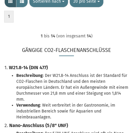
Sortieren nach
pro Seite
Sortieren nach
20 pro Seite
1
1
bis
14
(von insgesamt
14
)
GÄNGIGE CO2-FLASCHENANSCHLÜSSE
1.
W21.8-14 (DIN 477)
Beschreibung
: Der W21.8-14 Anschluss ist der Standard für
CO2-Flaschen in Deutschland und den meisten
europäischen Ländern. Er hat ein Außengewinde mit einem
Durchmesser von 21,8 mm und einer Steigung von 1,814
mm.
Verwendung
: Weit verbreitet in der Gastronomie, im
industriellen Bereich sowie für Aquarien und
Heimbrauanlagen.
2.
Nano-Anschluss (5/8" UNF)