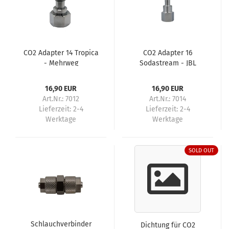
CO2 Adapter 14 Tropica
CO2 Adapter 16
- Mehrweg
Sodastream - JBL
Einweg
16,90 EUR
16,90 EUR
Art.Nr.: 7012
Art.Nr.: 7014
Lieferzeit:
2-4
Lieferzeit:
2-4
Werktage
Werktage
SOLD OUT
Schlauchverbinder
Dichtung für CO2