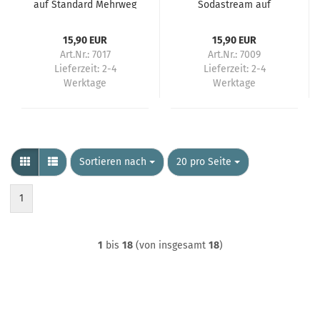
auf Standard Mehrweg
Sodastream auf
Mehrweg
Druckminderer
15,90 EUR
15,90 EUR
Art.Nr.: 7017
Art.Nr.: 7009
Lieferzeit:
2-4
Lieferzeit:
2-4
Werktage
Werktage
Sortieren nach
pro Seite
Sortieren nach
20 pro Seite
1
1
bis
18
(von insgesamt
18
)