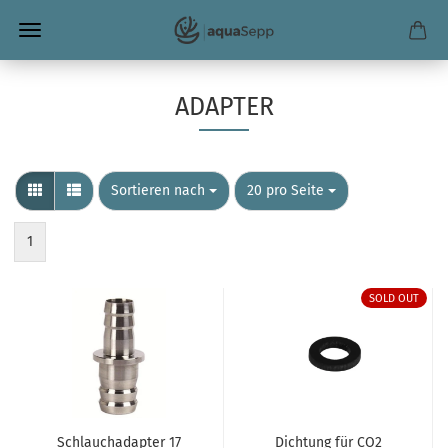
ADAPTER
Sortieren nach
pro Seite
Sortieren nach
20 pro Seite
1
SOLD OUT
Schlauchadapter 17
Dichtung für CO2