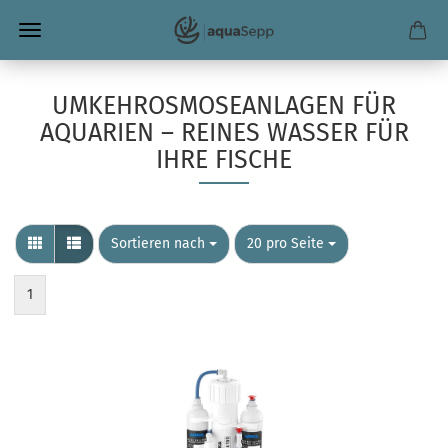
UMKEHROSMOSEANLAGEN FÜR
AQUARIEN – REINES WASSER FÜR
IHRE FISCHE
Sortieren nach
pro Seite
Sortieren nach
20 pro Seite
1