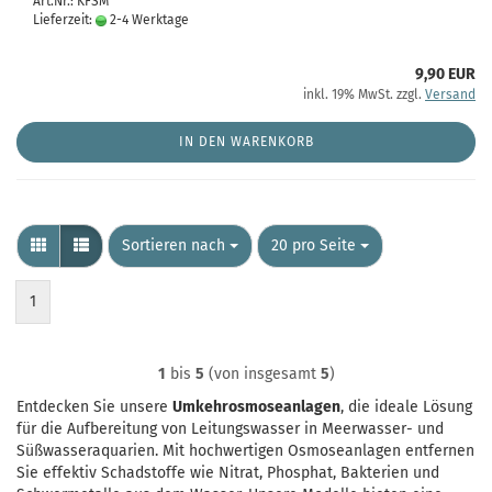
Art.Nr.: KFSM
Lieferzeit:
2-4 Werktage
9,90 EUR
inkl. 19% MwSt. zzgl.
Versand
IN DEN WARENKORB
Sortieren nach
pro Seite
Sortieren nach
20 pro Seite
1
1
bis
5
(von insgesamt
5
)
Entdecken Sie unsere
Umkehrosmoseanlagen
, die ideale Lösung
für die Aufbereitung von Leitungswasser in Meerwasser- und
Süßwasseraquarien. Mit hochwertigen Osmoseanlagen entfernen
Sie effektiv Schadstoffe wie Nitrat, Phosphat, Bakterien und