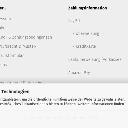
r...
Zahlungsinformation
essum
PayPal
akt
- Überweisung
and- & Zahlungsbedingungen
rrufsrecht & Muster-
- Kreditkarte
rrufsformular
Banküberweisung (Vorkasse)
 uns
Amazon Pay
atsphäre und Datenschutz
 Technologien
ack Service
ittanbietern, um die ordentliche Funktionsweise der Website zu gewährleisten,
e Einstellungen
estmögliches Einkaufserlebnis bieten zu können. Weitere Informationen finden
Online Shop erstellen
mit Gambio.de © 2026