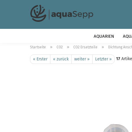
AQUARIEN
AQU
»
»
»
Startseite
CO2
CO2 Ersatzteile
Dichtung Ansc
17
Artike
« Erster
« zurück
weiter »
Letzter »