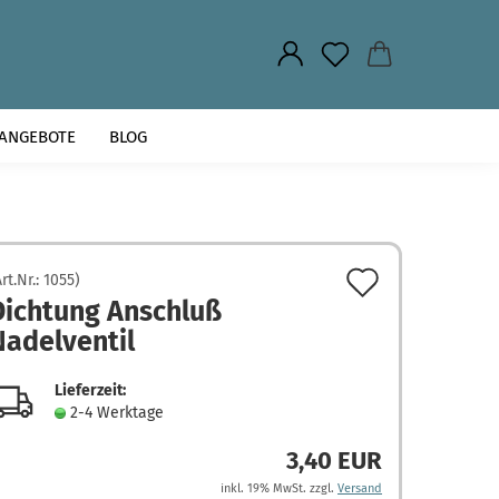
.
ANGEBOTE
BLOG
Auf
Art.Nr.:
1055
)
Dichtung Anschluß
den
Nadelventil
Merkzett
Lieferzeit:
2-4 Werktage
3,40 EUR
inkl. 19% MwSt. zzgl.
Versand