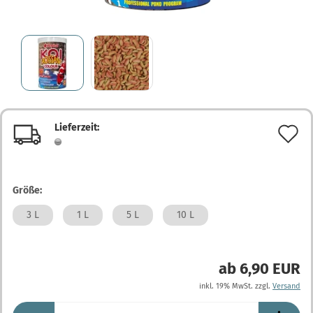
Lieferzeit:
A
d
M
Größe:
3 L
1 L
5 L
10 L
ab 6,90 EUR
inkl. 19% MwSt. zzgl.
Versand