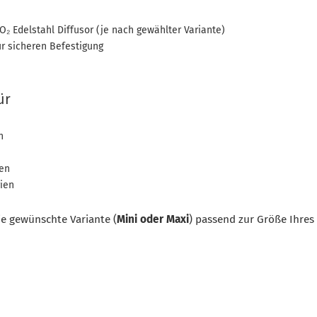
₂ Edelstahl Diffusor (je nach gewählter Variante)
ur sicheren Befestigung
ür
n
en
ien
ie gewünschte Variante (
Mini oder Maxi
) passend zur Größe Ihres