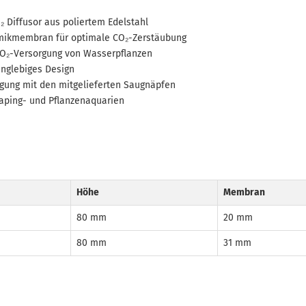
 Diffusor aus poliertem Edelstahl
mikmembran für optimale CO₂-Zerstäubung
CO₂-Versorgung von Wasserpflanzen
nglebiges Design
igung mit den mitgelieferten Saugnäpfen
caping- und Pflanzenaquarien
Höhe
Membran
80 mm
20 mm
80 mm
31 mm