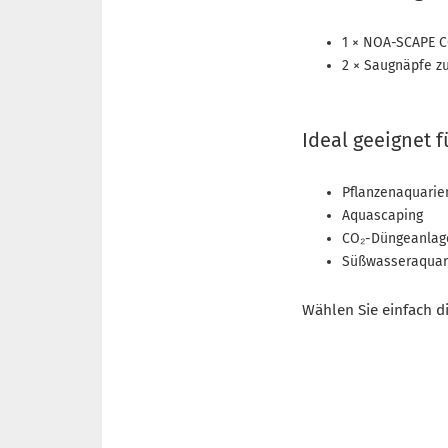
1 × NOA-SCAPE CO
2 × Saugnäpfe z
Ideal geeignet f
Pflanzenaquarie
Aquascaping
CO₂-Düngeanlag
Süßwasseraquar
Wählen Sie einfach d