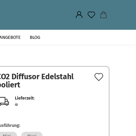
.
ANGEBOTE
BLOG
Auf
CO2 Diffusor Edelstahl
poliert
den
Merkzett
Lieferzeit:
usführung: