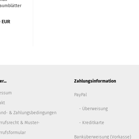
aumblätter
0 EUR
r...
Zahlungsinformation
essum
PayPal
akt
- Überweisung
and- & Zahlungsbedingungen
rrufsrecht & Muster-
- Kreditkarte
rrufsformular
Banküberweisung (Vorkasse)