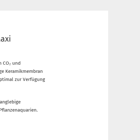
Maxi
on CO₂ und
tige Keramikmembran
optimal zur Verfügung
anglebige
 Pflanzenaquarien.